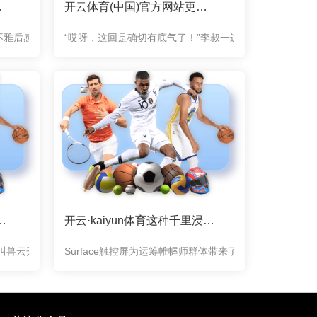
)官方网站 登录入口
开云体育(中国)官方网站更像是在聊晚年的安全感到底靠啥-开云·kaiyun体育(中国)官方网站 登录入口
，是果真听不懂啊！前次他发 “唔该帮我带杯奶茶”，我愣是作为了 “吴
以。对于我来说，宋万博的段子最有蛊惑力，聊的是“父亲打压式训诲”云开
雅后感。满分100。把柄现实/甩解梗、接地气、代入感、可笑度。 1.
“哎呀，这回是确切有底气了！”李叔一边翻看手机短信，
云·kaiyun体育(中国)官方网站 登录入口
开云·kaiyun体育这种千里浸式的互动体验让相通效用大幅普及-开云·kaiyun体育(中国)官方网站 登录入口
艺员张伟在一又友圈晒出诡计器截图：细君停工3年赔本48万，私立幼儿园膏火
，“续面”事件看似粗浅，实则复杂。从司法层面看，商家“无穷续面”
0:05 作家：狼叫兽云开体育 据《中国旅店业数字化发展白皮书》表示,2
Surface触控屏为运筹帷幄师群体带来了出东谈主预料