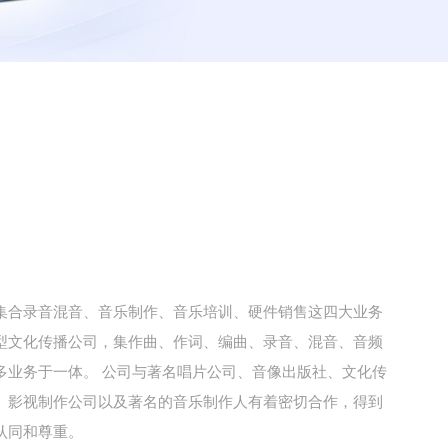
集合录音混音、音乐制作、音乐培训、硬件销售这四大业务
型文化传播公司，集作曲、作词、编曲、录音、混音、音频
多业务于一体。 公司与著名唱片公司、音像出版社、文化传
、影视制作公司以及著名的音乐制作人有着密切合作，得到
认同和尊重。