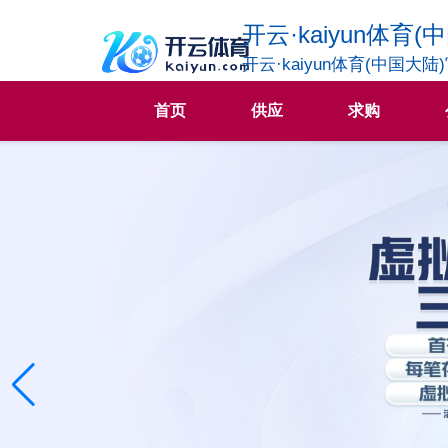
开云·kaiyun体育
开云·kaiyun体育(中国大
首页
供应
求购