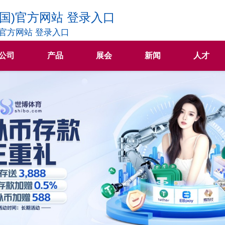
(中国)官方网站 登录入口
陆)官方网站 登录入口
公司
产品
展会
新闻
人才