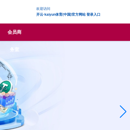
欢迎访问
开云·kaiyun体育(中国)官方网站 登录入口
会员商
务室