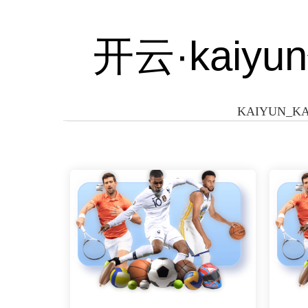
开云·kai
KAIYUN_K