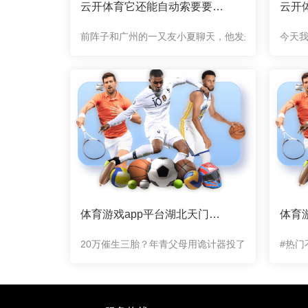
云开体育它还能自动索要要道词、回来中枢内容-开云·kaiyun体育(中国)官方网站 登录入口
前阵子和广州的一又友小夏聊天，他发来好几条五六十秒
今天我
体育游戏app平台湖北天门等地的“20万传奇”-开云·kaiyun体育(中国)官方网站 登录入口
20万催生三胎？年青父母用诡计器投了反对票 计谋眷注
#热门