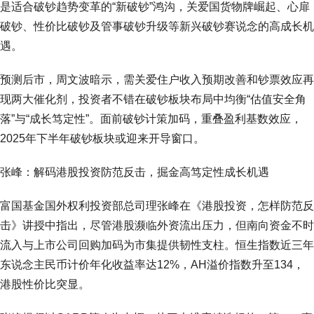
是适合破钞趋势变革的“新破钞”鸿沟，关爱国货物牌崛起、心扉
破钞、性价比破钞及管事破钞升级等新兴破钞赛说念的高成长机
遇。
预测后市，周文波暗示，需关爱住户收入预期改善和钞票效应再
现两大催化剂，投资者不错在破钞板块布局中均衡“估值安全角
落”与“成长笃定性”。面前破钞计策加码，重叠盈利基数效应，
2025年下半年破钞板块或迎来开导窗口。
张峰：解码港股投资防范反击，掘金高笃定性成长机遇
富国基金国外权利投资部总司理张峰在《港股投资，怎样防范反
击》讲授中指出，尽管港股濒临外资流出压力，但南向资金不时
流入与上市公司回购加码为市集提供韧性支柱。恒生指数近三年
东说念主民币计价年化收益率达12%，AH溢价指数升至134，
港股性价比突显。