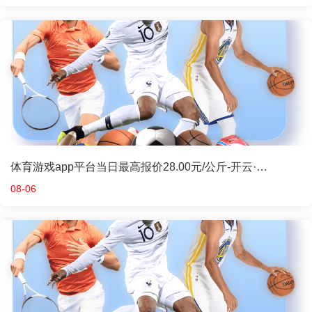
体育游戏app平台当日最高报价28.00元/公斤-开云·kaiyun体育(中国)官方网站 登录入口
08-06