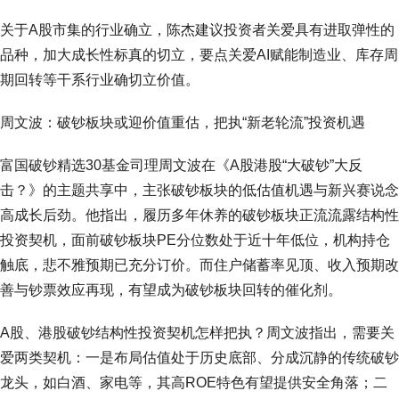
关于A股市集的行业确立，陈杰建议投资者关爱具有进取弹性的
品种，加大成长性标真的切立，要点关爱AI赋能制造业、库存周
期回转等干系行业确切立价值。
周文波：破钞板块或迎价值重估，把执“新老轮流”投资机遇
富国破钞精选30基金司理周文波在《A股港股“大破钞”大反
击？》的主题共享中，主张破钞板块的低估值机遇与新兴赛说念
高成长后劲。他指出，履历多年休养的破钞板块正流流露结构性
投资契机，面前破钞板块PE分位数处于近十年低位，机构持仓
触底，悲不雅预期已充分订价。而住户储蓄率见顶、收入预期改
善与钞票效应再现，有望成为破钞板块回转的催化剂。
A股、港股破钞结构性投资契机怎样把执？周文波指出，需要关
爱两类契机：一是布局估值处于历史底部、分成沉静的传统破钞
龙头，如白酒、家电等，其高ROE特色有望提供安全角落；二