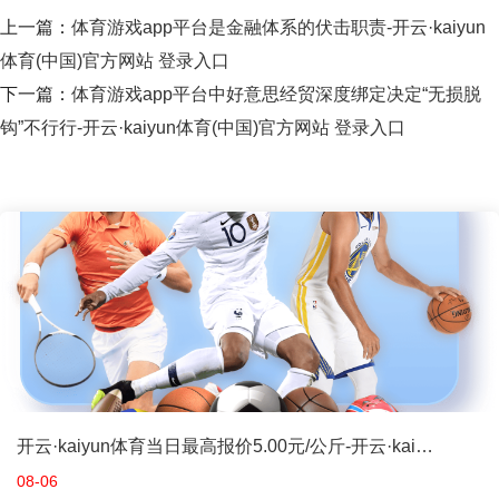
上一篇：
体育游戏app平台是金融体系的伏击职责-开云·kaiyun
体育(中国)官方网站 登录入口
下一篇：
体育游戏app平台中好意思经贸深度绑定决定“无损脱
钩”不行行-开云·kaiyun体育(中国)官方网站 登录入口
开云·kaiyun体育当日最高报价5.00元/公斤-开云·kaiyun体育(中国)官方网站 登录入口
08-06