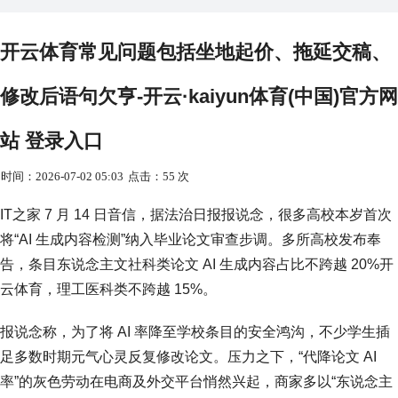
开云体育常见问题包括坐地起价、拖延交稿、
修改后语句欠亨-开云·kaiyun体育(中国)官方网
站 登录入口
时间：2026-07-02 05:03
点击：55 次
IT之家 7 月 14 日音信，据法治日报报说念，很多高校本岁首次
将“AI 生成内容检测”纳入毕业论文审查步调。多所高校发布奉
告，条目东说念主文社科类论文 AI 生成内容占比不跨越 20%开
云体育，理工医科类不跨越 15%。
报说念称，为了将 AI 率降至学校条目的安全鸿沟，不少学生插
足多数时期元气心灵反复修改论文。压力之下，“代降论文 AI
率”的灰色劳动在电商及外交平台悄然兴起，商家多以“东说念主