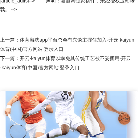
]article_adlist--> 声明：新浪网独家稿件，未经授权退却转
载。 -->
上一篇：
体育游戏app平台总会有东谈主握住加入-开云·kaiyun
体育(中国)官方网站 登录入口
下一篇：
开云·kaiyun体育以幸免其传统工艺被不妥挪用-开云
·kaiyun体育(中国)官方网站 登录入口