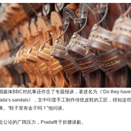
BC对此事还作念了专题报谈，著述名为《‘Do they have gold in the
 Prada‘s sandals》，文中印度手工制作传统皮鞋的工匠
鼻。“鞋子里有金子吗？”他问谈。
论的广阔压力，Prada终于折腰谈歉。