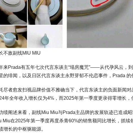
敌副线MIU MIU
Prada有五年七次代言东谈主“塌房魔咒”——从代孕风云，
星的绯闻，以及日区代言东谈主永野芽郁不伦恋事件，Prada 的
者愈发扫视品牌价值不雅确当下，代言东谈主的负面新闻对品牌
024年全年收入增长仅为4%，而2025年第一季度更录得零增长，
阐述来看，副线Miu Miu与Prada主品牌的发展轨迹已造成昭彰
iu Miu在2025年第一季度再度杀青60%的销售额同比增长，
绩增长的中枢驱能源。