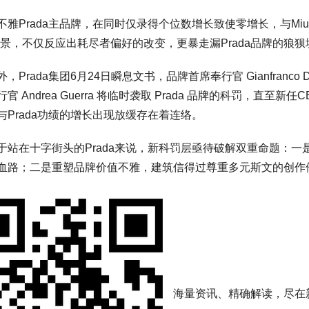
Prada主品牌，在同时仅录得个位数增长致使零增长，与Miu 
情景，不仅反应出耗尽者偏好的改变，更暴走漏Prada品牌的狼狈
rada集团6月24日瞬息文书，品牌首席奉行官 Gianfranco D
官 Andrea Guerra 将临时袭取 Prada 品牌的科罚，直至新任CE
与Prada功绩的增长出现放缓存在着连络。
在十字街头的Prada来说，新科罚层亟待破解双重命题：一
血路；二是重塑品牌价值不雅，建筑信得过尊重多元斯文的创作
海量资讯、精确解读，尽在新