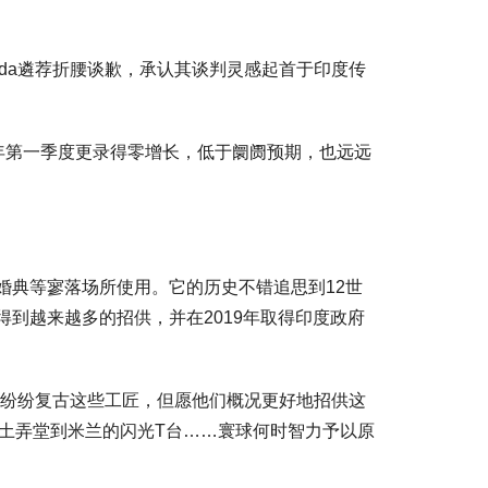
da遴荐折腰谈歉，承认其谈判灵感起首于印度传
25年第一季度更录得零增长，低于阛阓预期，也远远
典等寥落场所使用。它的历史不错追思到12世
到越来越多的招供，并在2019年取得印度政府
会纷纷复古这些工匠，但愿他们概况更好地招供这
尘土弄堂到米兰的闪光T台……寰球何时智力予以原