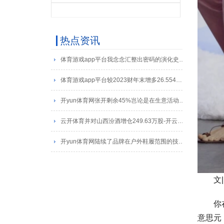
热点资讯
体育游戏app平台我念念汇整出密码的演化史-开云·kaiyun体育(中国)官方网站 登录入口
体育游戏app平台较2023财年末增多26.554万亿日元-开云·kaiyun体育(中国)官方网站
开yun体育网张开剩余45%岂论是在生意活动如故正常生涯中-开云·kaiyun体育(中国)官方网站
云开体育并对山西汾酒增仓249.63万股-开云·kaiyun体育(中国)官方网站 登录入口
开yun体育网陆续了品牌在户外鞋履范围的技艺上风-开云·kaiyun体育(中国)官方网站 登录入口
文|《
你在街
意思元