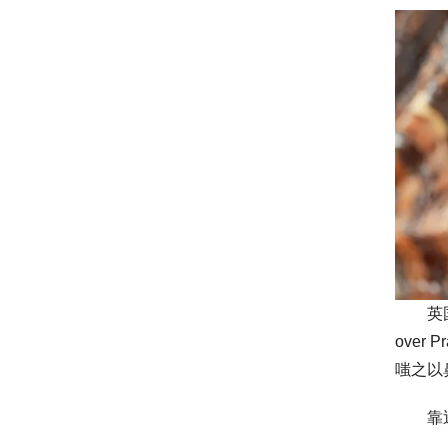
英国媒体B
over
嗤之以
靠近公