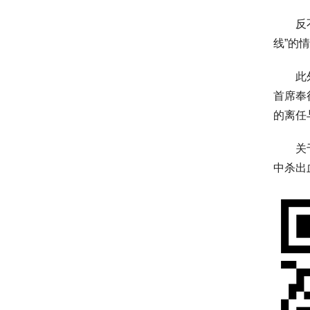
反不雅
线”的
此外，P
首席奉行
的离任
关于站
中杀出