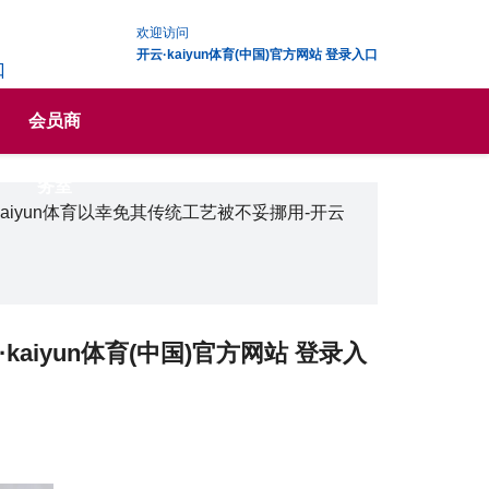
欢迎访问
开云·kaiyun体育(中国)官方网站 登录入口
口
会员商
务室
·kaiyun体育以幸免其传统工艺被不妥挪用-开云
kaiyun体育(中国)官方网站 登录入