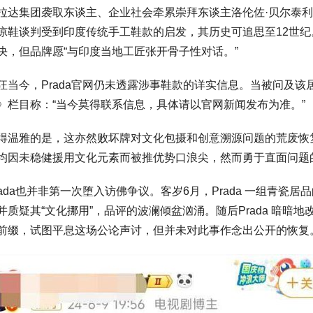
集团袭取东谈主、企业社会牵累崇拜东谈主洛伦佐·贝尔泰利
凉鞋谈判受到印度传统手工鞋款的启发，其历史可追思至12世纪
决，但品牌愿“与印度当地工匠张开骨子性对话。”
今，Prada官网仍未透露涉事鞋款的详实信息。当被问及该
》栏目称：“当今莫得联系信息，具体请以官网新闻发布为准。”
雅的是，这亦然败坏牌对文化包摄和创意溯源问题的荒废恢复。比年来，
均因未稳健援用文化元素而被推优势口浪尖，然而勇于直面问题
a也并非第一次堕入访佛争议。客岁6月，Prada 一组青瓷居品的宣传
并质疑其“文化挪用”，品评的波澜倾盆汹涌。随后Prada 暗
前缀，试图平息这场公论声讨，但并未对此事作念出公开的恢复