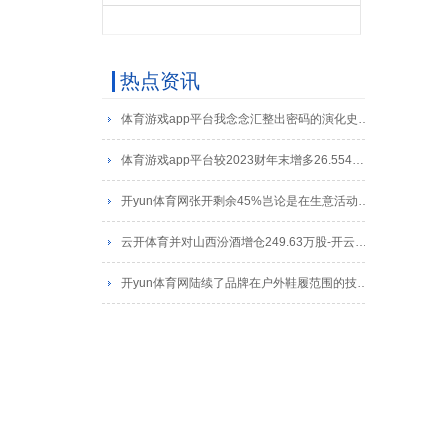
热点资讯
体育游戏app平台我念念汇整出密码的演化史-开云·kaiyun体育(中国)官方网站 登录入口
体育游戏app平台较2023财年末增多26.554万亿日元-开云·kaiyun体育(中国)官方网站
开yun体育网张开剩余45%岂论是在生意活动如故正常生涯中-开云·kaiyun体育(中国)官方网站
云开体育并对山西汾酒增仓249.63万股-开云·kaiyun体育(中国)官方网站 登录入口
开yun体育网陆续了品牌在户外鞋履范围的技艺上风-开云·kaiyun体育(中国)官方网站 登录入口