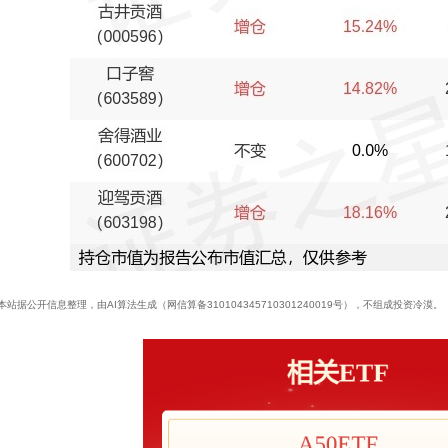
站据公开信息整理，由AI算法生成（网信算备310104345710301240019号），不组成投资冷漠。