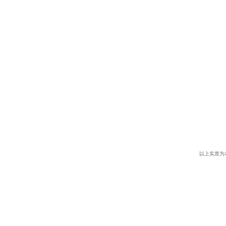
以上实质为本