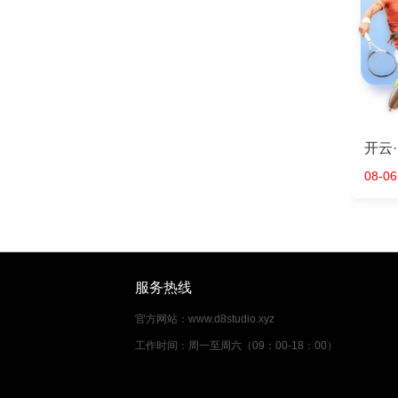
08-06
服务热线
官方网站：www.d8studio.xyz
工作时间：周一至周六（09：00-18：00）